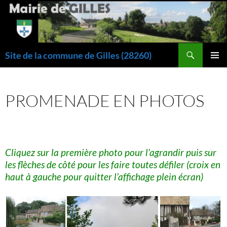
Aller
au
contenu
Recherche
Site de la commune de Gilles (28260)
MENU
PRINCI
PROMENADE EN PHOTOS
Cliquez sur la première photo pour l’agrandir puis sur
les flèches de côté pour les faire toutes défiler (croix en
haut à gauche pour quitter l’affichage plein écran)