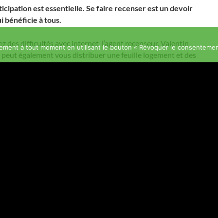
icipation est essentielle. Se faire recenser est un devoir
i bénéficie à tous.
ez des difficultés avec internet, l’agent recenseur, Valentin
ment à tout moment en utilisant le bouton « Révoquer le consentemen
 peut également vous distribuer une feuille logement et des
individuels sous format papier. Des exemplaires sont
disponibles en mairie les mardis, mercredis et jeudis, aux
uverture. N’hésitez pas à vous faire aider !