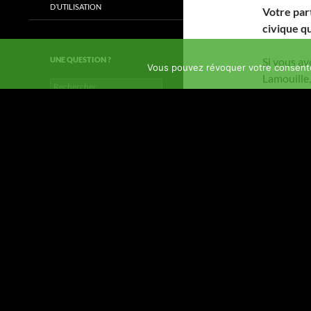
D’UTILISATION
Votre part
civique qu
UNE QUESTION ?
Si vous av
Vous pouvez révoquer votre consente
Lamouille,
Rechercher :
bulletins 
également 
heures d’o
GILLES