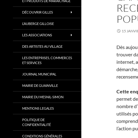
ET PRODUITS DE MARAÎCHAGE
REC
DÉCOUVRIR GILLES
POP
L’AUBERGE GILLOISE
15 JANVI
LES ASSOCIATIONS
Dès aujou
DES ARTISTES AU VILLAGE
trouver da
LES ENTREPRISES, COMMERCES
internet, 
ET SERVICES
démarche, s
JOURNAL MUNICIPAL
recenseme
MAIRIE DE GUAINVILLE
Cette enq
MAIRIE DU MESNIL-SIMON
permet de 
nombre d’h
MENTIONS LEGALES
utilisés p
POLITIQUE DE
comprendre
CONFIDENTIALITÉ
l’action p
CONDITIONS GÉNÉRALES