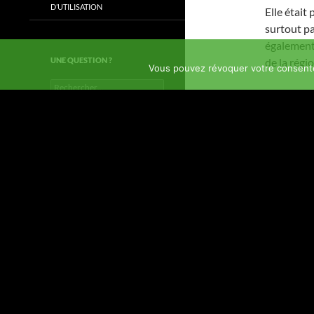
D’UTILISATION
Elle était
surtout pa
également,
UNE QUESTION ?
de la régi
Vous pouvez révoquer votre consente
Rechercher :
Mais quelq
Quand le 
GILLES
advient da
on ne peut
quand on sa
Nous penso
toute not
PARTAGER :
E-mail