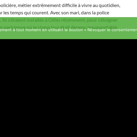
 policière, métier extrêmement difficile à vivre au quotidien,
r les temps qui courent. Avec son mari, dans la police
 ils s’étaient installés à Gilles récemment, pour s’éloigner
on parisienne où le stress leur était devenu insupportable.
ment à tout moment en utilisant le bouton « Révoquer le consentemen
uefois, partir ne suffit pas.
malheur frappe près de nous, quand ce genre d’événement
ns le petit village où l’on habite, un dimanche de printemps,
 que se sentir concerné et bouleversé, davantage encore
it qu’elle laisse deux petites filles de 3 et 10 ans.
ns à elle, à son mari et à ses enfants, que nous assurons de
re compassion.
Imprimer