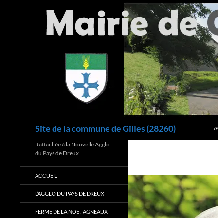
Aller
au
contenu
Recherche
Site de la commune de Gilles (28260)
A
Rattachée à la Nouvelle Agglo
du Pays de Dreux
ACCUEIL
L’AGGLO DU PAYS DE DREUX
FERME DE LA NOË : AGNEAUX