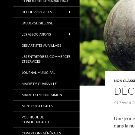
ET PRODUITS DE MARAÎCHAGE
DÉCOUVRIR GILLES
L’AUBERGE GILLOISE
LES ASSOCIATIONS
DES ARTISTES AU VILLAGE
LES ENTREPRISES, COMMERCES
ET SERVICES
JOURNAL MUNICIPAL
NON CLASS
MAIRIE DE GUAINVILLE
DÉC
MAIRIE DU MESNIL-SIMON
7 AVRIL 
MENTIONS LEGALES
POLITIQUE DE
Une jeune
CONFIDENTIALITÉ
dans la nu
CONDITIONS GÉNÉRALES