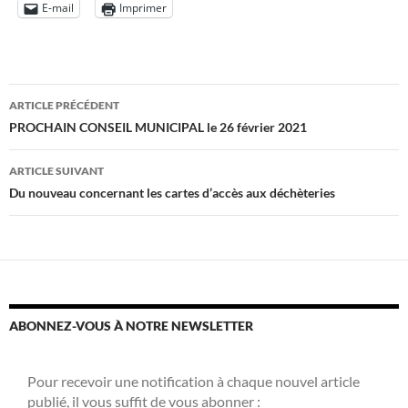
E-mail
Imprimer
Navigation
ARTICLE PRÉCÉDENT
des
PROCHAIN CONSEIL MUNICIPAL le 26 février 2021
articles
ARTICLE SUIVANT
Du nouveau concernant les cartes d’accès aux déchèteries
ABONNEZ-VOUS À NOTRE NEWSLETTER
Pour recevoir une notification à chaque nouvel article
publié, il vous suffit de vous abonner :