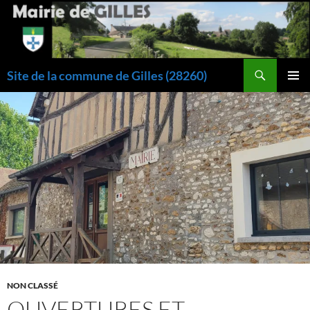
Aller
au
contenu
Recherche
Site de la commune de Gilles (28260)
MENU
PRINCI
NON CLASSÉ
OUVERTURES ET