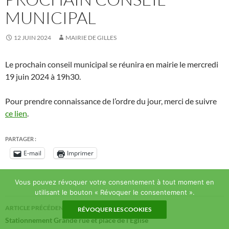
MUNICIPAL
12 JUIN 2024
MAIRIE DE GILLES
Le prochain conseil municipal se réunira en mairie le mercredi
19 juin 2024 à 19h30.
Pour prendre connaissance de l’ordre du jour, merci de suivre
ce lien
.
PARTAGER :
E-mail
Imprimer
Vous pouvez révoquer votre consentement à tout moment en
utilisant le bouton « Révoquer le consentement ».
Navigation
ARTICLE PRÉCÉDENT
RÉVOQUER LES COOKIES
des
Stationnement Grande rue et place de l’Eglise