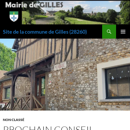
Aller
au
contenu
Recherche
Site de la commune de Gilles (28260)
MENU
PRINCI
NON CLASSÉ
PROCHAIN CONSEIL