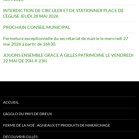
INTERDICTION DE CIRCULER ET DE STATIONNER PLACE DE
L’EGLISE JEUDI 28 MAI 2026
PROCHAIN CONSEIL MUNICIPAL
Fermeture exceptionnelle du secrétariat de mairie le mercredi 27
mai 2026 à partir de 16h30.
JOUONS ENSEMBLE GRACE A GILLES PATRIMOINE LE VENDREDI
22 MAI DE 20H A 23H
ACCUEIL
L’AGGLO DU PAYS DE DREUX
FERME DE LA NOË : AGNEAUX ET PRODUITS DE MARAÎCHAGE
DÉCOUVRIR GILLES