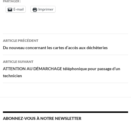
PARTAGER :
E-mail
Imprimer
Navigation
ARTICLE PRÉCÉDENT
des
Du nouveau concernant les cartes d’accès aux déchèteries
articles
ARTICLE SUIVANT
ATTENTION AU DÉMARCHAGE téléphonique pour passage d’un
technicien
ABONNEZ-VOUS À NOTRE NEWSLETTER