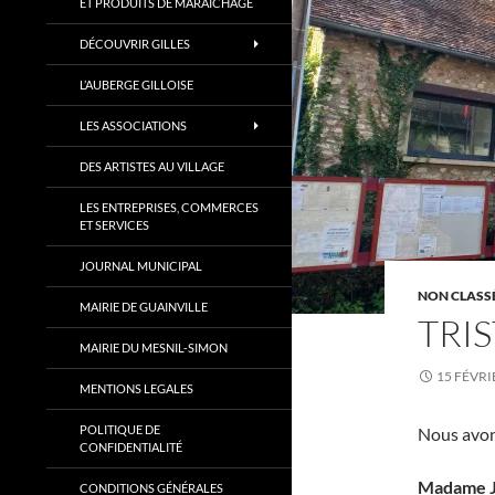
ET PRODUITS DE MARAÎCHAGE
DÉCOUVRIR GILLES
L’AUBERGE GILLOISE
LES ASSOCIATIONS
DES ARTISTES AU VILLAGE
LES ENTREPRISES, COMMERCES
ET SERVICES
JOURNAL MUNICIPAL
NON CLASS
MAIRIE DE GUAINVILLE
TRI
MAIRIE DU MESNIL-SIMON
15 FÉVRI
MENTIONS LEGALES
POLITIQUE DE
Nous avons
CONFIDENTIALITÉ
Madame 
CONDITIONS GÉNÉRALES