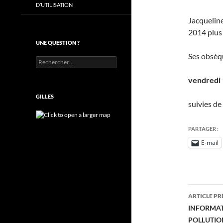
D’UTILISATION
Jacquelin
2014 plus 
UNE QUESTION ?
Ses obsèqu
Rechercher :
vendredi 1
GILLES
suivies de
PARTAGER :
E-mail
Navig
ARTICLE P
des
INFORMAT
POLLUTIO