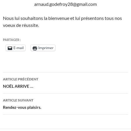
arnaud.godefroy28@gmail.com
Nous lui souhaitons la bienvenue et lui présentons tous nos
voeux de réussite.
PARTAGER :
E-mail
Imprimer
Navigation
ARTICLE PRÉCÉDENT
des
NOËL ARRIVE …
articles
ARTICLE SUIVANT
Rendez-vous plaisirs.