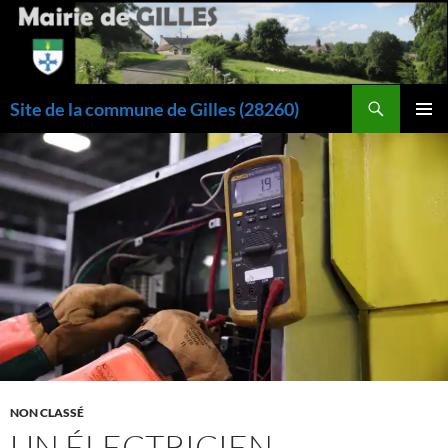
Aller
au
contenu
Recherche
Site de la commune de Gilles (28260)
MENU
PRINCI
NON CLASSÉ
UN ÉLECTRICIEN