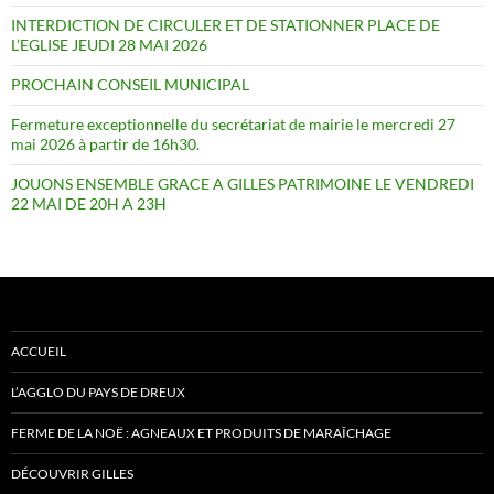
INTERDICTION DE CIRCULER ET DE STATIONNER PLACE DE
L’EGLISE JEUDI 28 MAI 2026
PROCHAIN CONSEIL MUNICIPAL
Fermeture exceptionnelle du secrétariat de mairie le mercredi 27
mai 2026 à partir de 16h30.
JOUONS ENSEMBLE GRACE A GILLES PATRIMOINE LE VENDREDI
22 MAI DE 20H A 23H
ACCUEIL
L’AGGLO DU PAYS DE DREUX
FERME DE LA NOË : AGNEAUX ET PRODUITS DE MARAÎCHAGE
DÉCOUVRIR GILLES