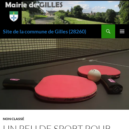
Aller
au
contenu
Recherche
Site de la commune de Gilles (28260)
MENU
PRINCI
NON CLASSÉ
UN PEU DE SPORT POUR