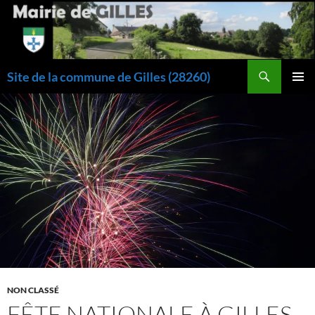
Aller
au
contenu
Recherche
Site de la commune de Gilles (28260)
MENU
PRINCI
NON CLASSÉ
FÊTE NATIONALE À GILLES