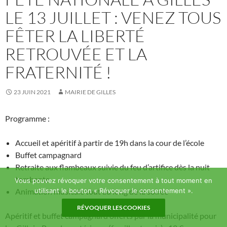
LE 13 JUILLET : VENEZ TOUS
FÊTER LA LIBERTÉ
RETROUVÉE ET LA
FRATERNITÉ !
23 JUIN 2021
MAIRIE DE GILLES
Programme :
Accueil et apéritif à partir de 19h dans la cour de l’école
Buffet campagnard
Retraite aux flambeaux suivie du feu d’artifice dès la nuit
tombante
Vous pouvez révoquer votre consentement à tout moment en
utilisant le bouton « Révoquer le consentement ».
Animation musicale tout au long de la soirée
RÉVOQUER LES COOKIES
Apéritif et buffet campagnard offerts par la municipalité pour