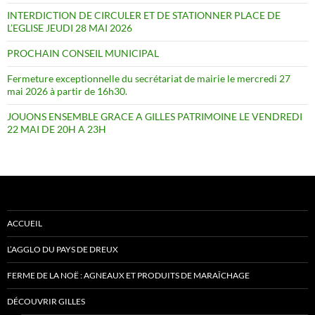
INTERDICTION DE CIRCULER ET DE STATIONNER PLACE DE
L’EGLISE JEUDI 28 MAI 2026
PROCHAIN CONSEIL MUNICIPAL
Fermeture exceptionnelle du secrétariat de mairie le mercredi 27
mai 2026 à partir de 16h30.
JOUONS ENSEMBLE GRACE A GILLES PATRIMOINE LE VENDREDI
22 MAI DE 20H A 23H
ACCUEIL
L’AGGLO DU PAYS DE DREUX
FERME DE LA NOË : AGNEAUX ET PRODUITS DE MARAÎCHAGE
DÉCOUVRIR GILLES