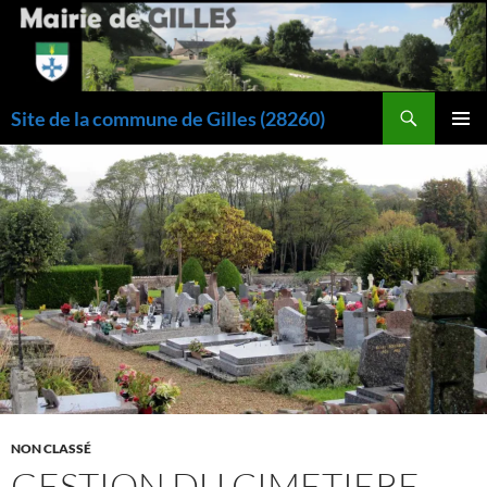
Aller
au
contenu
Recherche
Site de la commune de Gilles (28260)
MENU
PRINCI
NON CLASSÉ
GESTION DU CIMETIERE