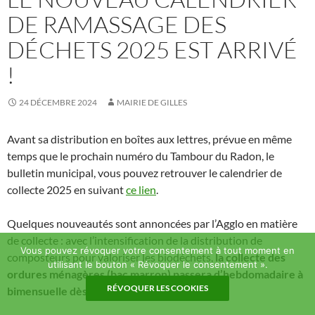
DE RAMASSAGE DES
DÉCHETS 2025 EST ARRIVÉ
!
24 DÉCEMBRE 2024
MAIRIE DE GILLES
Avant sa distribution en boîtes aux lettres, prévue en même
temps que le prochain numéro du Tambour du Radon, le
bulletin municipal, vous pouvez retrouver le calendrier de
collecte 2025 en suivant
ce lien
.
Quelques nouveautés sont annoncées par l’Agglo en matière
de collecte : avec l’intensification de la distribution de
Vous pouvez révoquer votre consentement à tout moment en
composteurs pour valoriser les biodéchets,
la collecte des
utilisant le bouton « Révoquer le consentement ».
ordures ménagères (bac marron) passera d’hebdomadaire à
RÉVOQUER LES COOKIES
bimensuelle dès le 1er janvier 2025
.