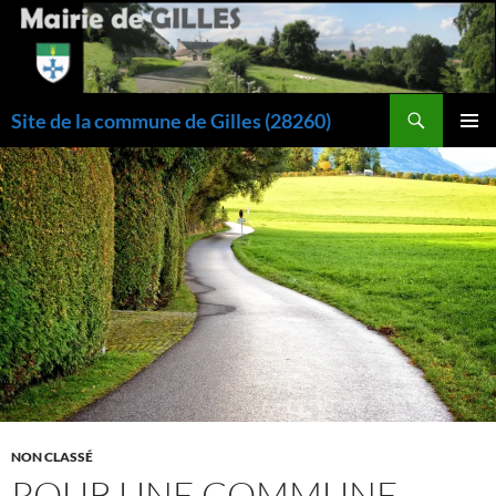
Aller
au
contenu
Recherche
Site de la commune de Gilles (28260)
MENU
PRINCI
NON CLASSÉ
POUR UNE COMMUNE