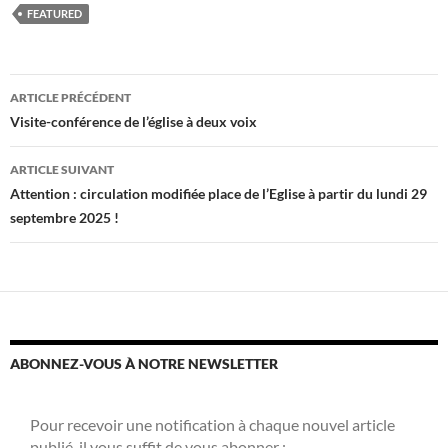
FEATURED
Navigation
ARTICLE PRÉCÉDENT
des
Visite-conférence de l’église à deux voix
articles
ARTICLE SUIVANT
Attention : circulation modifiée place de l’Eglise à partir du lundi 29
septembre 2025 !
ABONNEZ-VOUS À NOTRE NEWSLETTER
Pour recevoir une notification à chaque nouvel article
publié, il vous suffit de vous abonner :